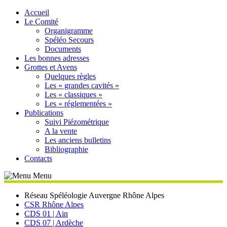
Accueil
Le Comité
Organigramme
Spéléo Secours
Documents
Les bonnes adresses
Grottes et Avens
Quelques règles
Les « grandes cavités »
Les « classiques »
Les « réglementées »
Publications
Suivi Piézométrique
A la vente
Les anciens bulletins
Bibliographie
Contacts
Menu
Réseau Spéléologie Auvergne Rhône Alpes
CSR Rhône Alpes
CDS 01 | Ain
CDS 07 | Ardèche