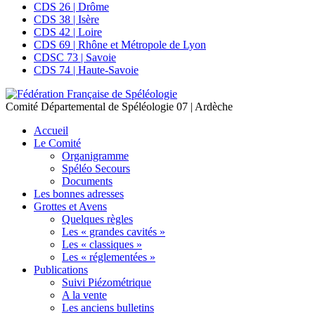
CDS 26 | Drôme
CDS 38 | Isère
CDS 42 | Loire
CDS 69 | Rhône et Métropole de Lyon
CDSC 73 | Savoie
CDS 74 | Haute-Savoie
Comité Départemental de Spéléologie
07 | Ardèche
Accueil
Le Comité
Organigramme
Spéléo Secours
Documents
Les bonnes adresses
Grottes et Avens
Quelques règles
Les « grandes cavités »
Les « classiques »
Les « réglementées »
Publications
Suivi Piézométrique
A la vente
Les anciens bulletins